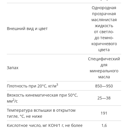
Однородная
прозрачная
маслянистая
жидкость
Внешний вид и цвет
от светло-
до темно-
коричневого
цвета
Специфический
для
Запах
минерального
масла
3
Плотность при 20°С, кг/м
850—950
Вязкость кинематическая при 50°С,
25—38
2
мм
/с
Температура вспышки в открытом
191
тигле, °С, не ниже
Кислотное число, мг КОН/1 г, не более
1,6