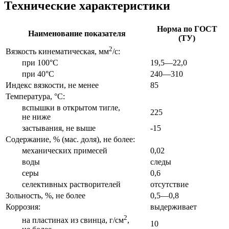
Технические характеристики
Норма по ГОСТ
Наименование показателя
(ТУ)
2
Вязкость кинематическая, мм
/с:
при 100°С
19,5—22,0
при 40°С
240—310
Индекс вязкости, не менее
85
Температура, °С:
вспышки в открытом тигле,
225
не ниже
застывания, не выше
-15
Содержание, % (мас. доля), не более:
механических примесей
0,02
воды
следы
серы
0,6
селективных растворителей
отсутствие
Зольность, %, не более
0,5—0,8
Коррозия:
выдерживает
2
на пластинах из свинца, г/см
,
10