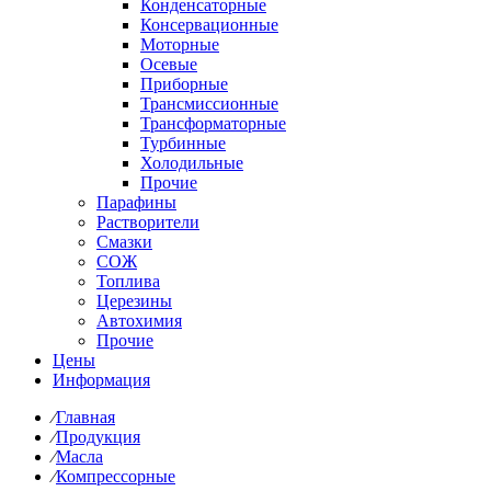
Конденсаторные
Консервационные
Моторные
Осевые
Приборные
Трансмиссионные
Трансформаторные
Турбинные
Холодильные
Прочие
Парафины
Растворители
Смазки
СОЖ
Топлива
Церезины
Автохимия
Прочие
Цены
Информация
⁄
Главная
⁄
Продукция
⁄
Масла
⁄
Компрессорные