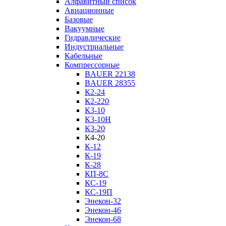
Алфавитный список
Авиационные
Базовые
Вакуумные
Гидравлические
Индустриальные
Кабельные
Компрессорные
BAUER 22138
BAUER 28355
К2-24
К2-220
К3-10
К3-10Н
К3-20
К4-20
К-12
К-19
К-28
КП-8С
КС-19
КС-19П
Энекон-32
Энекон-46
Энекон-68