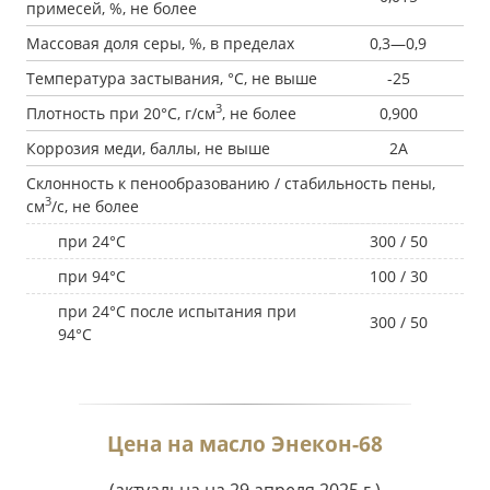
примесей, %, не более
Массовая доля серы, %, в пределах
0,3—0,9
Температура застывания, °С, не выше
-25
3
Плотность при 20°С, г/см
, не более
0,900
Коррозия меди, баллы, не выше
2А
Склонность к пенообразованию / стабильность пены,
3
см
/с, не более
при 24°С
300 / 50
при 94°С
100 / 30
при 24°С после испытания при
300 / 50
94°С
Цена на масло Энекон-68