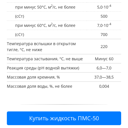
2
-4
при минус 50°С, м
/с, не более
5,0·10
(сСт)
500
2
-4
при минус 60°С, м
/с, не более
7,0·10
(сСт)
700
Температура вспышки в открытом
220
тигле, °С, не ниже
Температура застывания, °С, не выше
Минус 60
Реакция среды (рН водной вытяжки)
6,0—7,0
Массовая доля кремния, %
37,0—38,5
Массовая доля воды, %, не более
0,004