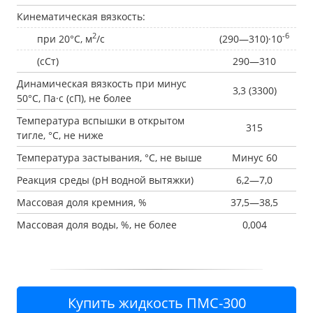
Кинематическая вязкость:
2
-6
при 20°С, м
/с
(290—310)·10
(сСт)
290—310
Динамическая вязкость при минус
3,3 (3300)
50°С, Па·с (сП), не более
Температура вспышки в открытом
315
тигле, °С, не ниже
Температура застывания, °С, не выше
Минус 60
Реакция среды (рН водной вытяжки)
6,2—7,0
Массовая доля кремния, %
37,5—38,5
Массовая доля воды, %, не более
0,004