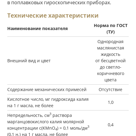
в поплавковых гироскопических приборах.
Технические характеристики
Норма по ГОСТ
Наименование показателя
(ТУ)
Однородная
маслянистая
жидкость
Внешний вид и цвет
от бесцветной
до светло-
коричневого
цвета
Содержание механических примесей
Отсутствие
Кислотное число, мг гидроксида калия
1,0
на 1 г масла, не более
3
Непредельность, см
раствора
марганцовокислого калия молярной
0,4
3
концентрации c(KMnO
) = 0,1 моль/дм
4
(0,1 н.) на 1 г масла, не более