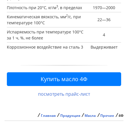
3
Плотность при 20°С, кг/м
, в пределах
1970—2000
2
Кинематическая вязкость, мм
/с, при
22—36
температуре 100°С
Испаряемость при температуре 100°С
4
за 1 ч, %, не более
Коррозионное воздействие на сталь 3
Выдерживает
посмотреть прайс-лист
⁄
⁄
⁄
⁄
⁄
Главная
Продукция
Масла
Прочие
4Ф