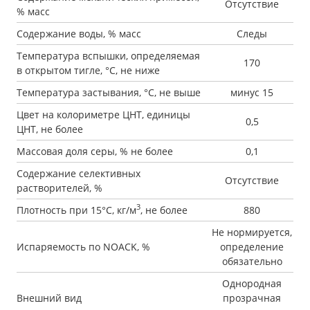
Отсутствие
% масс
Содержание воды, % масс
Следы
Температура вспышки, определяемая
170
в открытом тигле, °С, не ниже
Температура застывания, °С, не выше
минус 15
Цвет на колориметре ЦНТ, единицы
0,5
ЦНТ, не более
Массовая доля серы, % не более
0,1
Содержание селективных
Отсутствие
растворителей, %
3
Плотность при 15°С, кг/м
, не более
880
Не нормируется,
Испаряемость по NOACK, %
определение
обязательно
Однородная
Внешний вид
прозрачная