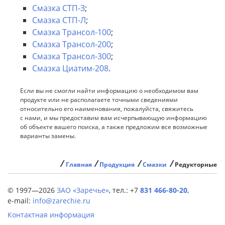
Смазка СТП-З
;
Смазка СТП-Л
;
Смазка Трансол-100
;
Смазка Трансол-200
;
Смазка Трансол-300
;
Смазка Циатим-208
.
Если вы не смогли найти информацию о необходимом вам
продукте или не располагаете точными сведениями
относительно его наименования, пожалуйста, свяжитесь
с нами, и мы предоставим вам исчерпывающую информацию
об объекте вашего поиска, а также предложим все возможные
варианты замены.
⁄
⁄
⁄
⁄
Главная
Продукция
Смазки
Редукторные
© 1997—2026
ЗАО «Заречье»
,
тел.: +7
831 466-80-20
,
e-mail:
info@zarechie.ru
Контактная информация