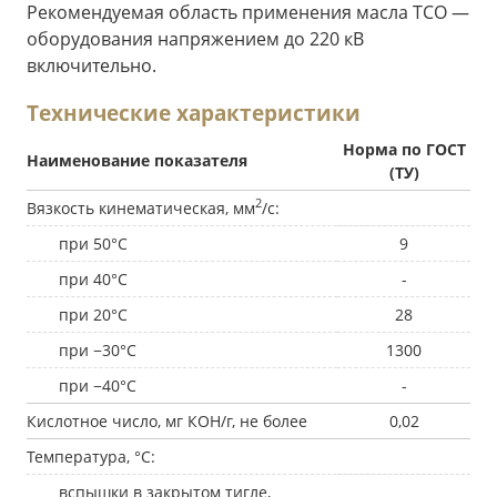
Рекомендуемая область применения масла ТСО —
оборудования напряжением до 220 кВ
включительно.
Технические характеристики
Норма по ГОСТ
Наименование показателя
(ТУ)
2
Вязкость кинематическая, мм
/с:
при 50°С
9
при 40°С
-
при 20°С
28
при −30°С
1300
при −40°С
-
Кислотное число, мг КОН/г, не более
0,02
Температура, °С:
вспышки в закрытом тигле,