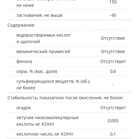
150
не ниже
застывания, не выше
-45
Содержание:
водорастворимых кислот
Отсутствие
и щелочей
механический примесей
Отсутствие
фенола
Отсутствует
серы, % (мас. доля)
0,6
сульфирующихся веществ, % (об.),
-
не более
Стабильность, показатели после окисления, не более:
осадок
Отсутствует
летучие низкомолекулярные
0,005
кислоты мг КОН/г
кислотное число, мг КОН/г
0,1